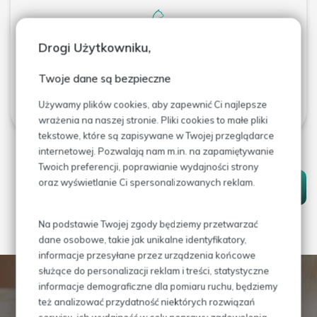
Drogi Użytkowniku,
Cykliczne warsztaty dla lekarzy
weterynarii
Twoje dane są bezpieczne
Używamy plików cookies, aby zapewnić Ci najlepsze
wrażenia na naszej stronie. Pliki cookies to małe pliki
tekstowe, które są zapisywane w Twojej przeglądarce
internetowej. Pozwalają nam m.in. na zapamiętywanie
Twoich preferencji, poprawianie wydajności strony
oraz wyświetlanie Ci spersonalizowanych reklam.
WRÓĆ DO AKTUALNOŚCI
Na podstawie Twojej zgody będziemy przetwarzać
dane osobowe, takie jak unikalne identyfikatory,
informacje przesyłane przez urządzenia końcowe
służące do personalizacji reklam i treści, statystyczne
informacje demograficzne dla pomiaru ruchu, będziemy
Jeśli potrzebujesz umówić pupila na wizytę
też analizować przydatność niektórych rozwiązań