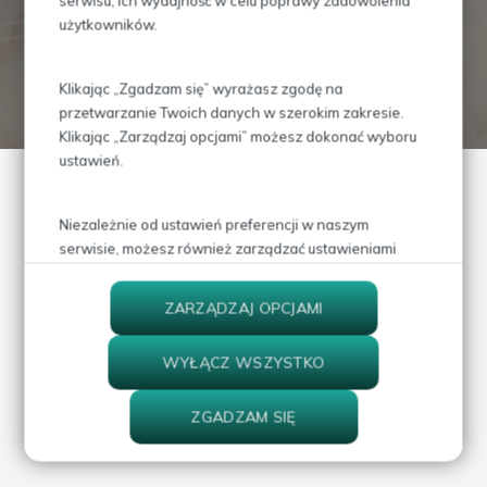
serwisu, ich wydajność w celu poprawy zadowolenia
Skontaktuj się z nami!
użytkowników.
Klikając „Zgadzam się” wyrażasz zgodę na
PRZEJDŹ DO KONTAKTU
przetwarzanie Twoich danych w szerokim zakresie.
Klikając „Zarządzaj opcjami” możesz dokonać wyboru
ustawień.
Niezależnie od ustawień preferencji w naszym
serwisie, możesz również zarządzać ustawieniami
prywatności swojej przeglądarki. Więcej informacji o
przetwarzaniu danych znajdziesz w
Polityce
ZARZĄDZAJ OPCJAMI
prywatności.
WYŁĄCZ WSZYSTKO
ZGADZAM SIĘ