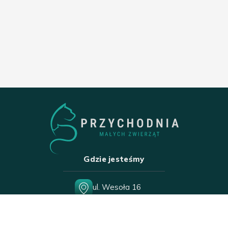
Gdzie jesteśmy
ul. Wesoła 16
15-306 Białystok
Pon-Sob
10:00-18:00