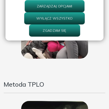
przetwarzaniu danych znajdziesz w
Polityce
ZARZĄDZAJ OPCJAMI
prywatności.
WYŁĄCZ WSZYSTKO
ZGADZAM SIĘ
Metoda TPLO