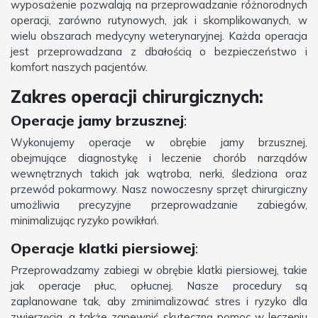
wyposażenie pozwalają na przeprowadzanie różnorodnych
operacji, zarówno rutynowych, jak i skomplikowanych, w
wielu obszarach medycyny weterynaryjnej. Każda operacja
jest przeprowadzana z dbałością o bezpieczeństwo i
komfort naszych pacjentów.
Zakres operacji chirurgicznych:
Operacje jamy brzusznej
:
Wykonujemy operacje w obrębie jamy brzusznej,
obejmujące diagnostykę i leczenie chorób narządów
wewnętrznych takich jak wątroba, nerki, śledziona oraz
przewód pokarmowy. Nasz nowoczesny sprzęt chirurgiczny
umożliwia precyzyjne przeprowadzanie zabiegów,
minimalizując ryzyko powikłań.
Operacje klatki piersiowej
:
Przeprowadzamy zabiegi w obrębie klatki piersiowej, takie
jak operacje płuc, opłucnej. Nasze procedury są
zaplanowane tak, aby zminimalizować stres i ryzyko dla
zwierzęcia, a także zapewnić skuteczną pomoc w leczeniu