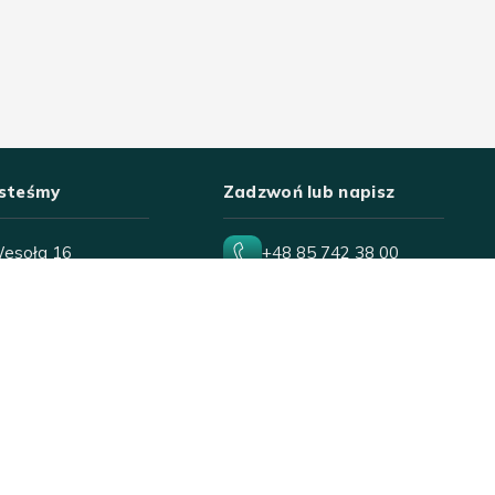
esteśmy
Zadzwoń lub napisz
Wesoła 16
+48 85 742 38 00
306 Białystok
wesola18@poczta.onet.pl
-Sob
10:00-18:00
10:00-16:00
ęta
10:00-16:00