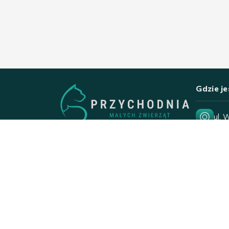
Gdzie j
ul. 
15-
Pon
Nd
Świ
Copywriting Przychodnia małych zwierząt