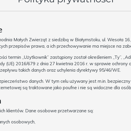
e
odnia Małych Zwierząt z siedzibą w Białymstoku, ul. Wesoła 16
ch przepisów prawa, a ich przechowywanie ma miejsce na zab
ści termin „Użytkownik” zastąpiony został określeniem „Ty”, „A
dy (UE) 2016/679 z dnia 27 kwietnia 2016 r. w sprawie ochrony
epływu takich danych oraz uchylenia dyrektywy 95/46/WE.
ieczeństwo danych. W tym celu używany jest m.in. bezpieczny p
rnetowej są traktowane jako poufne i nie są widoczne dla osób
h
ich klientów. Dane osobowe przetwarzane są:
danych osobowych,