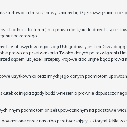
 ukształtowania treści Umowy, zmiany bądź jej rozwiązania oraz 
śmy ich administratorem) ma prawo dostępu do danych, sprostowa
organu nadzorczego.
nych osobowych w organizacji Usługodawcy jest możliwy drogą 
obie prawo do przetwarzania Twoich danych po rozwiązaniu Umow
zed sądem lub jeżeli przepisy krajowe albo unijne bądź prawa 
owe Użytkownika oraz innych jego danych podmiotom upoważn
skutek cofnięcia zgody bądź wniesienia prawnie dopuszczalneg
ych innym podmiotom aniżeli upoważnionym na podstawie właś
oważnione przez nas albo przetwarzający, z którymi ściśle ws