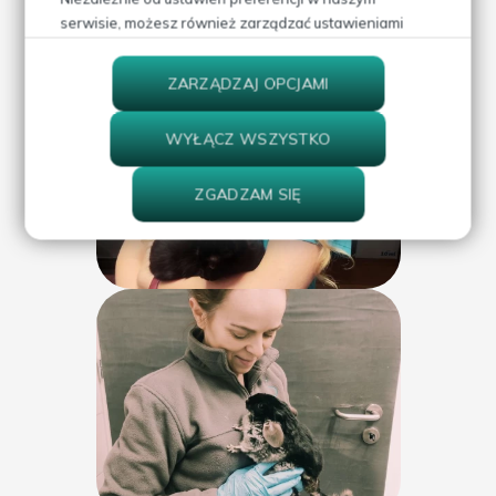
serwisie, możesz również zarządzać ustawieniami
prywatności swojej przeglądarki. Więcej informacji o
przetwarzaniu danych znajdziesz w
Polityce
ZARZĄDZAJ OPCJAMI
prywatności.
WYŁĄCZ WSZYSTKO
ZGADZAM SIĘ