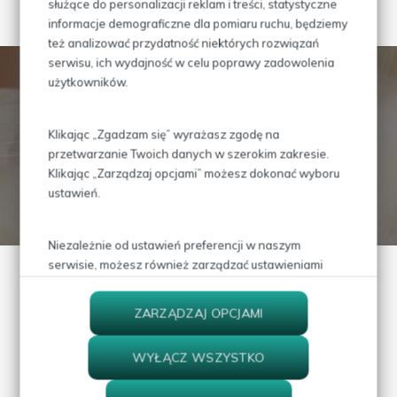
służące do personalizacji reklam i treści, statystyczne
informacje demograficzne dla pomiaru ruchu, będziemy
też analizować przydatność niektórych rozwiązań
serwisu, ich wydajność w celu poprawy zadowolenia
użytkowników.
Jeśli potrzebujesz umówić pupila na wizytę
Klikając „Zgadzam się” wyrażasz zgodę na
Skontaktuj się z nami!
przetwarzanie Twoich danych w szerokim zakresie.
Klikając „Zarządzaj opcjami” możesz dokonać wyboru
ustawień.
PRZEJDŹ DO KONTAKTU
Niezależnie od ustawień preferencji w naszym
serwisie, możesz również zarządzać ustawieniami
prywatności swojej przeglądarki. Więcej informacji o
przetwarzaniu danych znajdziesz w
Polityce
ZARZĄDZAJ OPCJAMI
prywatności.
WYŁĄCZ WSZYSTKO