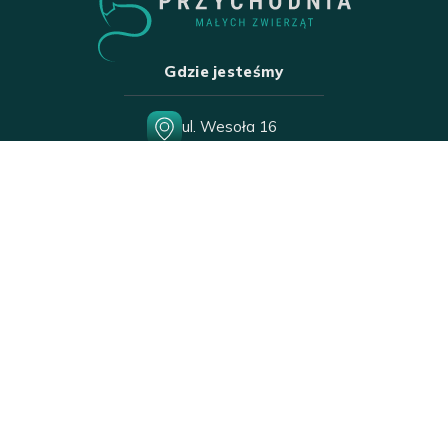
Gdzie jesteśmy
ul. Wesoła 16
15-306 Białystok
Pon-Sob
10:00-18:00
Nd
10:00-16:00
Święta
10:00-16:00
Zadzwoń lub napisz
+48 85 742 38 00
wesola18@poczta.onet.pl