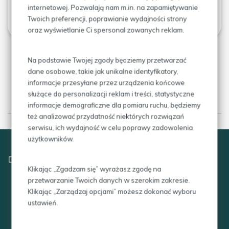
internetowej. Pozwalają nam m.in. na zapamiętywanie
CZYTAJ WIĘCEJ
Twoich preferencji, poprawianie wydajności strony
oraz wyświetlanie Ci spersonalizowanych reklam.
Na podstawie Twojej zgody będziemy przetwarzać
dane osobowe, takie jak unikalne identyfikatory,
informacje przesyłane przez urządzenia końcowe
służące do personalizacji reklam i treści, statystyczne
Czym się zajmujemy
informacje demograficzne dla pomiaru ruchu, będziemy
też analizować przydatność niektórych rozwiązań
serwisu, ich wydajność w celu poprawy zadowolenia
użytkowników.
DZIAŁALNOŚĆ NAUKOWO-DYDAKTYCZNA
Klikając „Zgadzam się” wyrażasz zgodę na
Pracownicy Przychodni publikują artykuły
przetwarzanie Twoich danych w szerokim zakresie.
Klikając „Zarządzaj opcjami” możesz dokonać wyboru
kazuistyczne, naukowe w czasopismach o zasięgu
ustawień.
krajowym i światowym.
Uczestniczymy i prezentujemy własne doniesienia