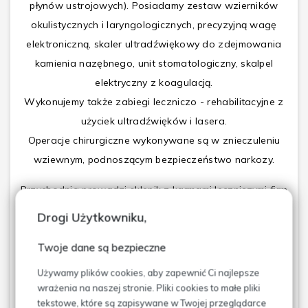
płynów ustrojowych). Posiadamy zestaw wzierników
okulistycznych i laryngologicznych, precyzyjną wagę
elektroniczną, skaler ultradźwiękowy do zdejmowania
kamienia nazębnego, unit stomatologiczny, skalpel
elektryczny z koagulacją.
Wykonujemy także zabiegi leczniczo - rehabilitacyjne z
użyciek ultradźwięków i lasera.
Operacje chirurgiczne wykonywane są w znieczuleniu
wziewnym, podnoszącym bezpieczeństwo narkozy.
Przychodnia prowadzi sklepik z karmami leczniczymi firm
Royal Canine.
Drogi Użytkowniku,
Dysponujemy dwoma gabinetami lekarskimi, pracownią
Twoje dane są bezpieczne
radiologiczną, pokojem badań laboratoryjnych, w pełni
Używamy plików cookies, aby zapewnić Ci najlepsze
wyposażoną salą operacyjną.
wrażenia na naszej stronie. Pliki cookies to małe pliki
tekstowe, które są zapisywane w Twojej przeglądarce